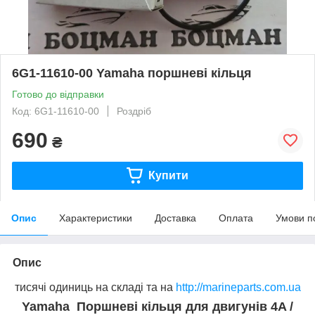
6G1-11610-00 Yamaha поршневі кільця
Готово до відправки
Код: 6G1-11610-00
Роздріб
690
₴
Купити
Опис
Характеристики
Доставка
Оплата
Умови п
Опис
тисячі одиниць на складі та на
http://marineparts.com.ua
Yamaha
Поршневі кільця для двигунів
4A /