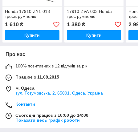
Honda 17910-ZY1-013
17910-ZVA-003 Honda
Hon
тросік румпелю
трос румпелю
трос
1 610
1 380
2 9
₴
₴
Купити
Купити
Про нас
100% позитивних з 12 відгуків за рік
Працює з 11.08.2015
м. Одеса
вул. Розумовська, 2, 65091, Одеса, Україна
Контакти
Сьогодні працює з 10:00 до 14:00
Показати весь графік роботи