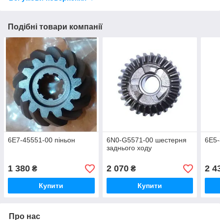
Подібні товари компанії
6E7-45551-00 піньон
6N0-G5571-00 шестерня
6E5-
заднього ходу
1 380
2 070
2 4
₴
₴
Купити
Купити
Про нас