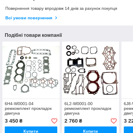
Повернення товару впродовж 14 днів за рахунок покупця
Всі умови повернення
Подібні товари компанії
6H4-W0001-04
6L2-W0001-00
6J8
ремкомплект прокладок
ремкомплект прокладок
ремк
двигуна
двигуна
двиг
3 450
2 760
3 2
₴
₴
Купити
Купити