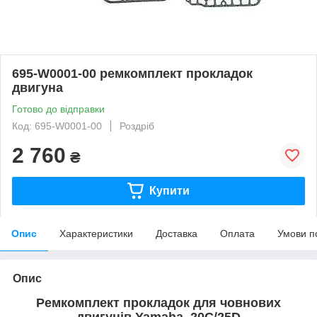
695-W0001-00 ремкомплект прокладок
двигуна
Готово до відправки
Код: 695-W0001-00
Роздріб
2 760
₴
Купити
Опис
Характеристики
Доставка
Оплата
Умови п
Опис
Ремкомплект прокладок для човнових
двигунів Yamaha
20C/25D