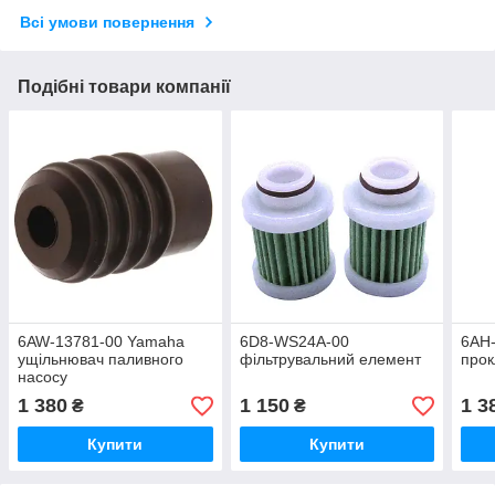
Всі умови повернення
Подібні товари компанії
6AW-13781-00 Yamaha
6D8-WS24A-00
6AH
ущільнювач паливного
фільтрувальний елемент
прок
насосу
1 380
1 150
1 3
₴
₴
Купити
Купити