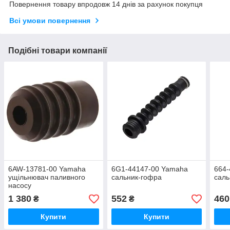
Повернення товару впродовж 14 днів за рахунок покупця
Всі умови повернення
Подібні товари компанії
6AW-13781-00 Yamaha
6G1-44147-00 Yamaha
664-
ущільнювач паливного
сальник-гофра
саль
насосу
1 380
552
460
₴
₴
Купити
Купити