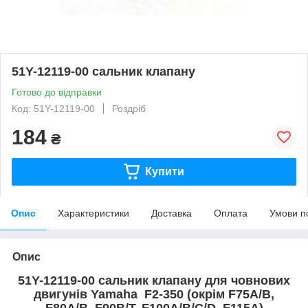
51Y-12119-00 сальник клапану
Готово до відправки
Код: 51Y-12119-00
Роздріб
184
₴
Купити
Опис
Характеристики
Доставка
Оплата
Умови п
Опис
51Y-12119-00 сальник клапану для човнових
двигунів
Yamaha
F2-350 (окрім F75A/B,
F80A/B, F90B/T, F100A/B/C/D, F115A)