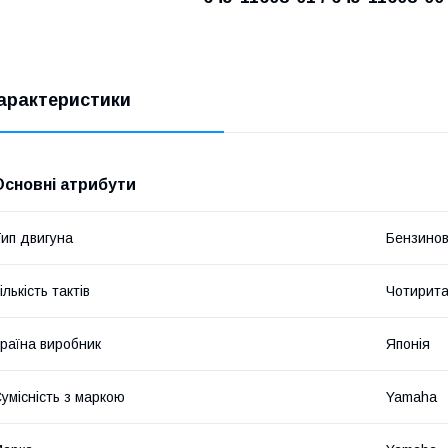
арактеристики
Основні атрибути
ип двигуна
Бензино
ількість тактів
Чотирита
раїна виробник
Японія
умісність з маркою
Yamaha