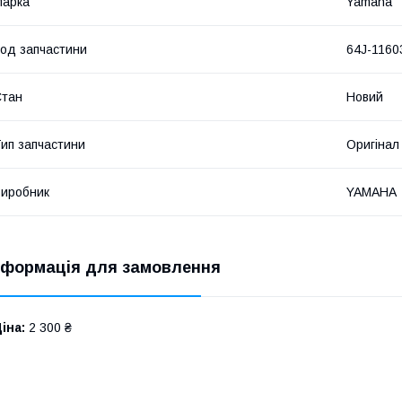
Марка
Yamaha
од запчастини
64J-1160
Стан
Новий
ип запчастини
Оригінал
иробник
YAMAHA
нформація для замовлення
іна:
2 300 ₴