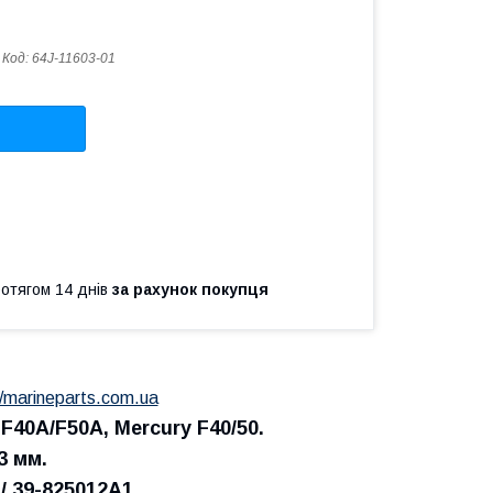
Код:
64J-11603-01
ротягом 14 днів
за рахунок покупця
//marineparts.com.ua
40A/F50A, Mercury F40/50.
3 мм.
 / 39-825012A1