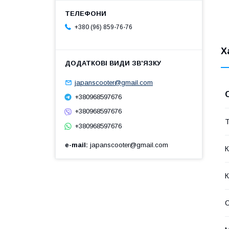
+380 (96) 859-76-76
Х
japanscooter@gmail.com
+380968597676
+380968597676
Т
+380968597676
e-mail
japanscooter@gmail.com
К
К
С