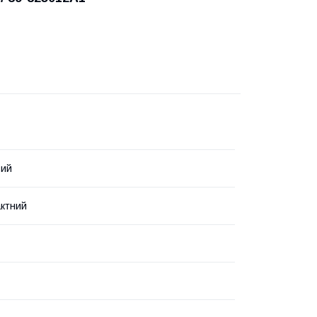
вий
ктний