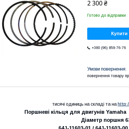
2 300 ₴
Готово до відправки
Купити
+380 (96) 859-76-76
повернення товару п
тисячі одиниць на складі та на
http:
Поршневі кільця для двигунів Yamaha F
Діаметр поршня 6
64J-11603-01 / 64J-11603-00