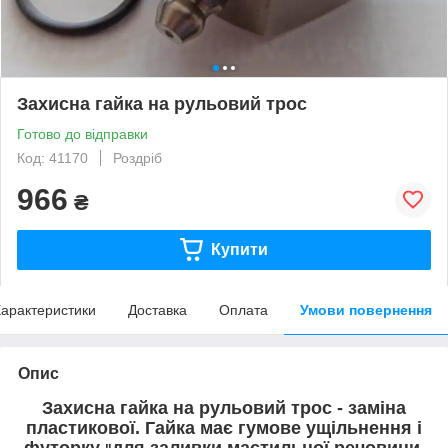
Захисна гайка на рульовий трос
Готово до відправки
Код: 41170
Роздріб
966
₴
Купити
арактеристики
Доставка
Оплата
Умови повернення
Опис
Захисна гайка на рульовий трос - заміна
пластикової. Гайка має гумове ущільнення і
футорку
для заливки мастильної речовини.