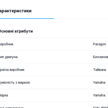
арактеристики
Основні атрибути
иробник
Paragon
ип двигуна
Бензино
раїна виробник
Тайвань
умісність з маркою
Yamaha
Марка
Yamaha
од запчастини
61N-4556