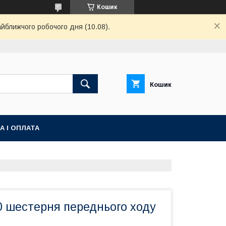
Кошик
айближчого робочого дня (10.08).
Кошик
А І ОПЛАТА
0 шестерня переднього ходу