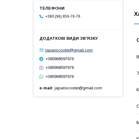
Х
+380 (96) 859-76-76
japanscooter@gmail.com
В
+380968597676
+380968597676
Т
+380968597676
e-mail
japanscooter@gmail.com
К
С
К